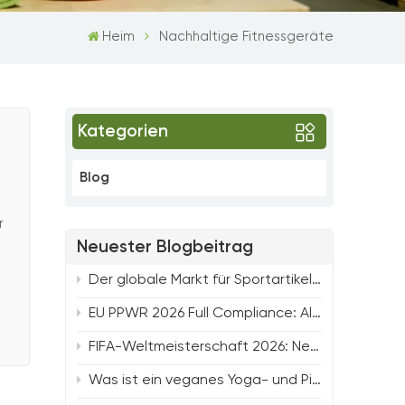
Heim
Nachhaltige Fitnessgeräte
Kategorien
Blog
h
r
Neuester Blogbeitrag
Der globale Markt für Sportartikel nähert sich 600 Milliarden Dollar: Wichtige Trends prägen die Zukunft der Fitness
EU PPWR 2026 Full Compliance: All-Round Solution for Yoga, Pilates & Strength Fitness Products
FIFA-Weltmeisterschaft 2026: Neue Beschaffungstrends und gefragte Produktlinien für Fitness-Einkäufer von TTSPORTS
Was ist ein veganes Yoga- und Pilates-Produkt und warum ist es für Ihre Marke wichtig?