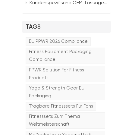
Kundenspezifische OEM-Lösungen für B2B-Großhändler: TTSPORTS Smart Portable Yoga Mat 2026
TAGS
EU PPWR 2026 Compliance
Fitness Equipment Packaging
Compliance
PPWR Solution For Fitness
Products
Yoga & Strength Gear EU
Packaging
Tragbare Fitnesssets Für Fans
Fitnesssets Zum Thema
Weltmeisterschaft
Maßgefertigte Yogamatte &