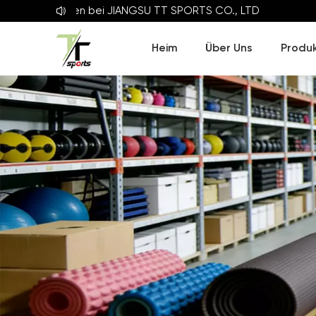
llkommen bei
JIANGSU TT SPORTS CO., LTD
Heim
Über Uns
Produ