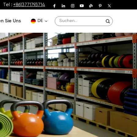
Tel :
+8613771793714
n Sie Uns
DE
English
Deutsch
Español
Français
Português