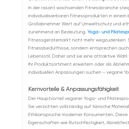
In der rasant wachsenden Fitnessbranche stei
individualisierbaren Fitnessprodukten in eine
Großabnehmer Wert auf Umweltschutz und eth
zunehmend an Bedeutung.
Yoga- und Pilates
Fitnessgerätemarkt nicht mehr wegzudenken. S
Fitnessbedürfnisse, sondern entsprechen auc
Lebensstil. Daher sind sie eine attraktive Wah
Ihr Produktsortiment erweitern oder als Abneh
individuellen Anpassungen suchen – vegane Yog
Kernvorteile & Anpassungsfähigkeit
Der Hauptvorteil veganer Yoga- und Pilatesprodu
Sie verzichten vollständig auf tierische Materi
Ethikansprüche moderner Konsumenten. Diese P
Eigenschaften wie Rutschfestigkeit, Abriebfest