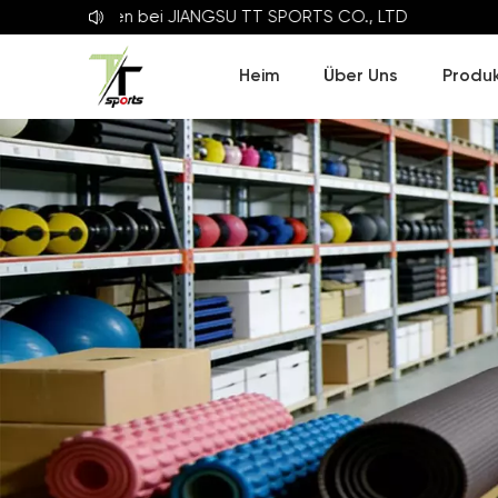
ommen bei
JIANGSU TT SPORTS CO., LTD
Heim
Über Uns
Produ