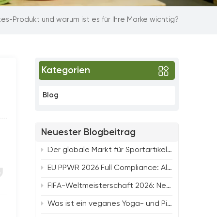
es-Produkt und warum ist es für Ihre Marke wichtig?
Kategorien
Blog
Neuester Blogbeitrag
Der globale Markt für Sportartikel nähert sich 600 Milliarden Dollar: Wichtige Trends prägen die Zukunft der Fitness
EU PPWR 2026 Full Compliance: All-Round Solution for Yoga, Pilates & Strength Fitness Products
FIFA-Weltmeisterschaft 2026: Neue Beschaffungstrends und gefragte Produktlinien für Fitness-Einkäufer von TTSPORTS
Was ist ein veganes Yoga- und Pilates-Produkt und warum ist es für Ihre Marke wichtig?