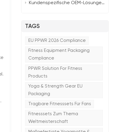
Kundenspezifische OEM-Lösungen für B2B-Großhändler: TTSPORTS Smart Portable Yoga Mat 2026
TAGS
EU PPWR 2026 Compliance
Fitness Equipment Packaging
ke
Compliance
PPWR Solution For Fitness
l.
Products
Yoga & Strength Gear EU
Packaging
.
Tragbare Fitnesssets Für Fans
Fitnesssets Zum Thema
Weltmeisterschaft
Maßgefertigte Yogamatte &