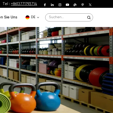
Tel :
+8613771793714
n Sie Uns
DE
English
Deutsch
Español
Français
Português