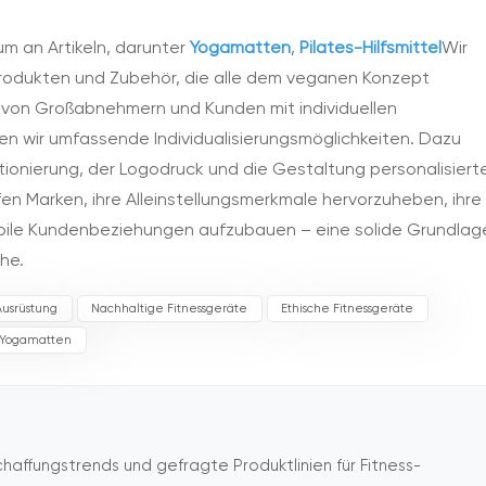
um an Artikeln, darunter
Yogamatten
,
Pilates-Hilfsmittel
Wir
rodukten und Zubehör, die alle dem veganen Konzept
n von Großabnehmern und Kunden mit individuellen
n wir umfassende Individualisierungsmöglichkeiten. Dazu
onierung, der Logodruck und die Gestaltung personalisiert
fen Marken, ihre Alleinstellungsmerkmale hervorzuheben, ihre
tabile Kundenbeziehungen aufzubauen – eine solide Grundlag
he.
Ausrüstung
Nachhaltige Fitnessgeräte
Ethische Fitnessgeräte
 Yogamatten
affungstrends und gefragte Produktlinien für Fitness-