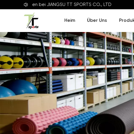
illkommen bei
JIANGSU TT SPORTS CO., LTD
Heim
Über Uns
Produ