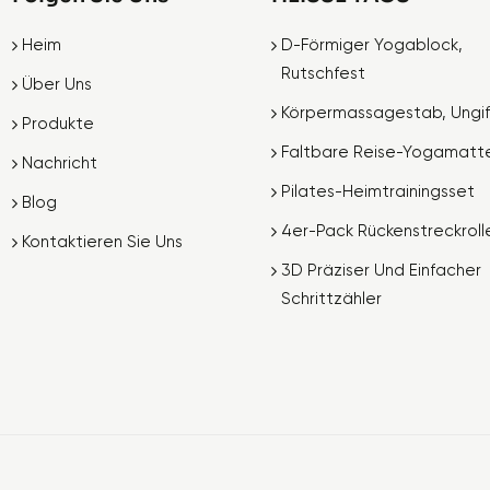
Heim
D-Förmiger Yogablock,
Rutschfest
Über Uns
Körpermassagestab, Ungif
Produkte
Faltbare Reise-Yogamatt
Nachricht
Pilates-Heimtrainingsset
Blog
4er-Pack Rückenstreckroll
Kontaktieren Sie Uns
3D Präziser Und Einfacher
Schrittzähler