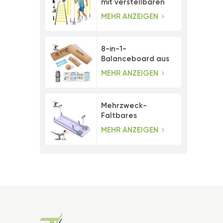
mit verstellbaren
Agility-Stangen
MEHR ANZEIGEN
8-in-1-
Balanceboard aus
Kork mit
MEHR ANZEIGEN
Zehenwiderstandsbändern
Mehrzweck-
Faltbares
Bauchmuskeltrainer-
MEHR ANZEIGEN
Pilates-Board-Set