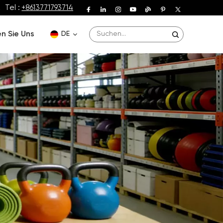
Tel :
+8613771793714
n Sie Uns
DE
English
Deutsch
Español
Français
Português