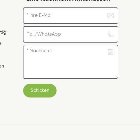
tig
e
en
Schicken