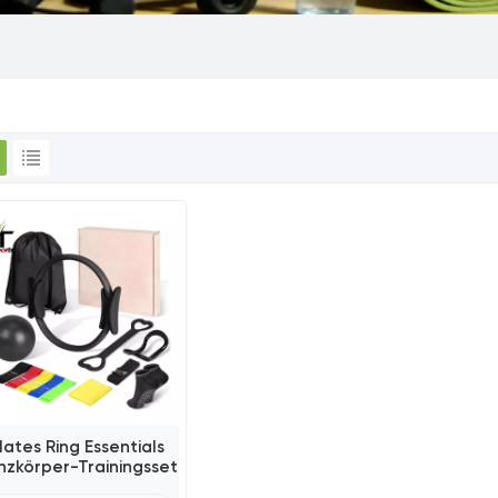
ilates Ring Essentials
zkörper-Trainingsset
15 In 1