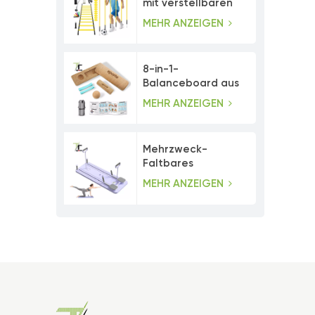
mit verstellbaren
Agility-Stangen
MEHR ANZEIGEN
8-in-1-
Balanceboard aus
Kork mit
MEHR ANZEIGEN
Zehenwiderstandsbändern
Mehrzweck-
Faltbares
Bauchmuskeltrainer-
MEHR ANZEIGEN
Pilates-Board-Set