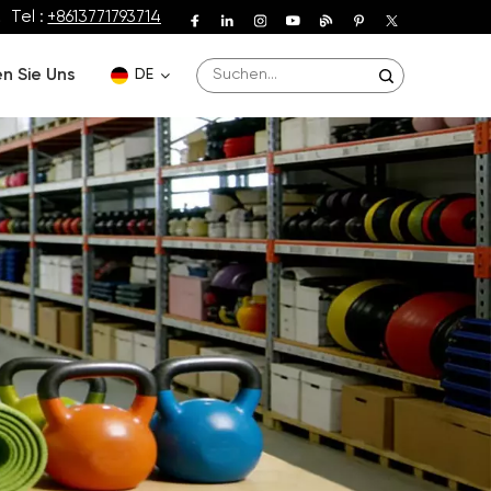
Tel :
+8613771793714
n Sie Uns
DE
English
Deutsch
Español
Français
Português