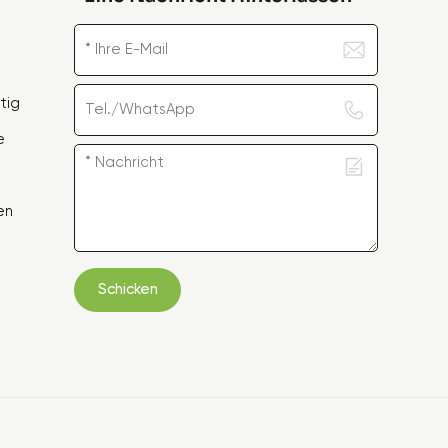
tig
e
en
Schicken