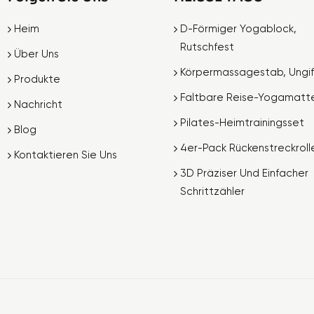
Heim
D-Förmiger Yogablock,
Rutschfest
Über Uns
Körpermassagestab, Ungif
Produkte
Faltbare Reise-Yogamatt
Nachricht
Pilates-Heimtrainingsset
Blog
4er-Pack Rückenstreckroll
Kontaktieren Sie Uns
3D Präziser Und Einfacher
Schrittzähler