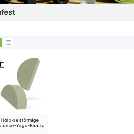
fest
Halbkreisförmige
alance-Yoga-Blöcke
Aus EVA, 2er-Pack