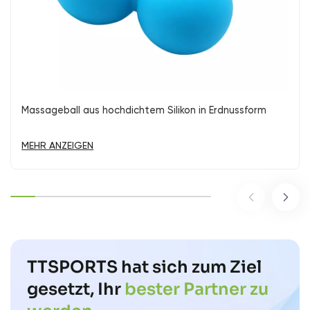
Schnelligkeitstrainingsset mit verstellbaren Agility-
Massageball aus hochdichtem Silikon in Erdnussform
Große Silikon-Badekappen für langes Haar
Schnelligkeitstrainingsset mit verstellbaren Agility-
Massageball aus hochdichtem Silikon in Erdnussform
Stangen
Stangen
MEHR ANZEIGEN
MEHR ANZEIGEN
MEHR ANZEIGEN
MEHR ANZEIGEN
MEHR ANZEIGEN
TTSPORTS hat sich zum Ziel
gesetzt, Ihr
bester Partner zu