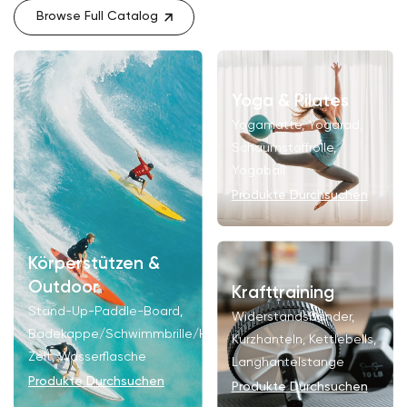
Browse Full Catalog
Yoga & Pilates
Yogamatte, Yogarad,
Schaumstoffrolle,
Yogaball
Produkte Durchsuchen
Körperstützen &
Outdoor
Krafttraining
Stand-Up-Paddle-Board,
Widerstandsbänder,
Badekappe/Schwimmbrille/Handschuhe/Paddel,
Kurzhanteln, Kettlebells,
Zelt, Wasserflasche
Langhantelstange
Produkte Durchsuchen
Produkte Durchsuchen