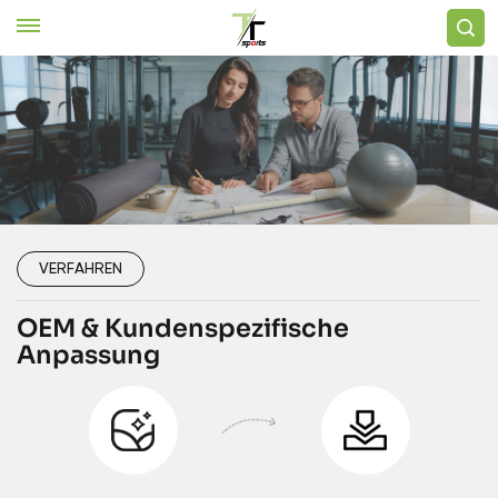
Design Your Own, We Build
It
Kostenloses
Produkte Ansehen
Angebot anfordern
VERFAHREN
OEM & Kundenspezifische
Anpassung