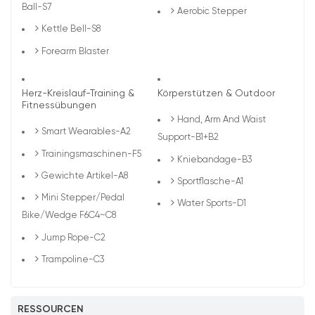
Ball-S7
Aerobic Stepper
Kettle Bell-S8
Forearm Blaster
Herz-Kreislauf-Training &
Körperstützen & Outdoor
Fitnessübungen
Hand, Arm And Waist
Smart Wearables-A2
Support-B1+B2
Trainingsmaschinen-F5
Kniebandage-B3
Gewichte Artikel-A8
Sportflasche-A1
Mini Stepper/Pedal
Water Sports-D1
Bike/Wedge F6C4~C8
Jump Rope-C2
Trampoline-C3
RESSOURCEN