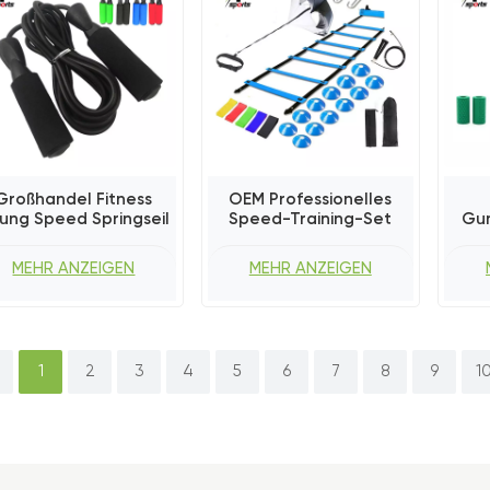
Großhandel Fitness
OEM Professionelles
ung Speed ​​Springseil
Speed-Training-Set
Gum
MEHR ANZEIGEN
MEHR ANZEIGEN
1
2
3
4
5
6
7
8
9
1