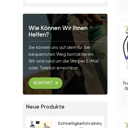
Wie Können Wir Ihnen
Helfen?
Sie können uns auf dem für Sie
bequemsten Weg kontaktieren.
Wir sind rund um die Uhr per E-Mail
oder Telefon erreichbar.
KONTAKT
Tr
G
Neue Produkte
Schnelligkeitstrainingsset