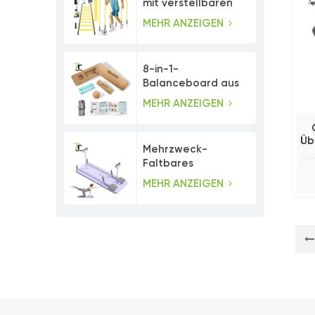
mit verstellbaren
Agility-Stangen
MEHR ANZEIGEN
8-in-1-
Balanceboard aus
Kork mit
MEHR ANZEIGEN
Zehenwiderstandsbändern
Üb
Mehrzweck-
Faltbares
Bauchmuskeltrainer-
MEHR ANZEIGEN
Pilates-Board-Set