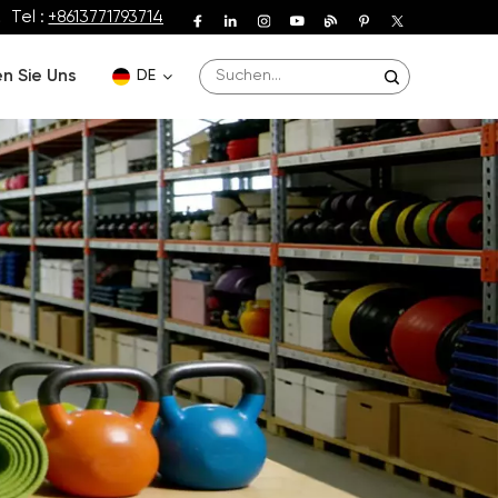
Tel :
+8613771793714
n Sie Uns
DE
English
Deutsch
Español
Français
Português