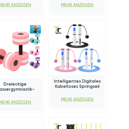
Trainingsgerät
Massageball
MEHR ANZEIGEN
MEHR ANZEIGEN
Intelligentes Digitales
Dreieckige
Kabelloses Springseil
assergymnastik-
teln (2er-Set) Mit
MEHR ANZEIGEN
Eigenmarken-
MEHR ANZEIGEN
Eigenmarke