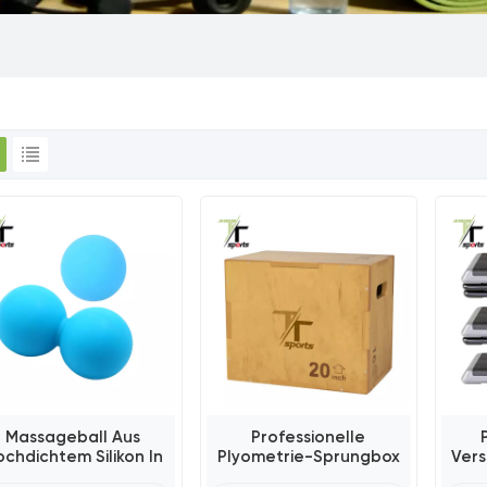
Massageball Aus
Professionelle
chdichtem Silikon In
Plyometrie-Sprungbox
Vers
Erdnussform
Aus Holz
S