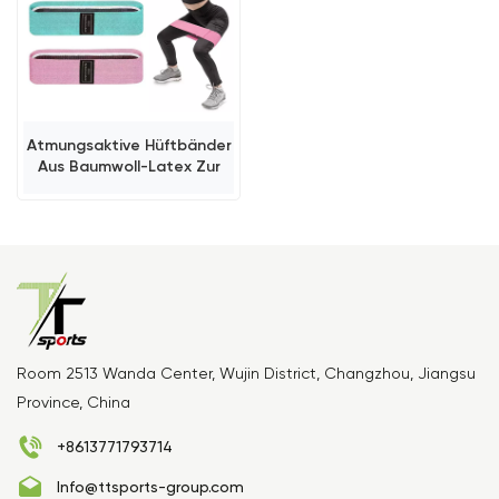
Atmungsaktive Hüftbänder
Aus Baumwoll-Latex Zur
Gesäßmuskelaktivierung
Und Für Das Beintraining
Room 2513 Wanda Center, Wujin District, Changzhou, Jiangsu
Province, China
+8613771793714
Info@ttsports-group.com