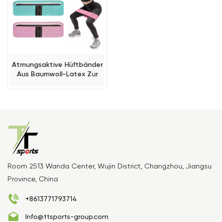
Atmungsaktive Hüftbänder
Aus Baumwoll-Latex Zur
Gesäßmuskelaktivierung
Und Für Das Beintraining
Room 2513 Wanda Center, Wujin District, Changzhou, Jiangsu
Province, China
+8613771793714
Info@ttsports-group.com