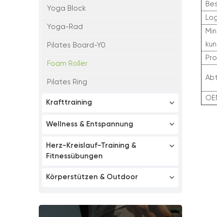
Bes
Yoga Block
Lo
Yoga-Rad
Min
kun
Pilates Board-Y0
Pr
Foam Roller
Abt
Pilates Ring
OE
Krafttraining
Wellness & Entspannung
Herz-Kreislauf-Training &
Fitnessübungen
Körperstützen & Outdoor