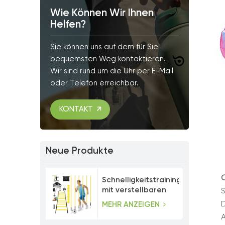
Wie Können Wir Ihnen
Helfen?
Sie können uns auf dem für Sie
bequemsten Weg kontaktieren.
Wir sind rund um die Uhr per E-Mail
oder Telefon erreichbar.
KONTAKT
Neue Produkte
Schnelligkeitstrainingsset
mit verstellbaren
Agility-Stangen
D
MEHR ANZEIGEN