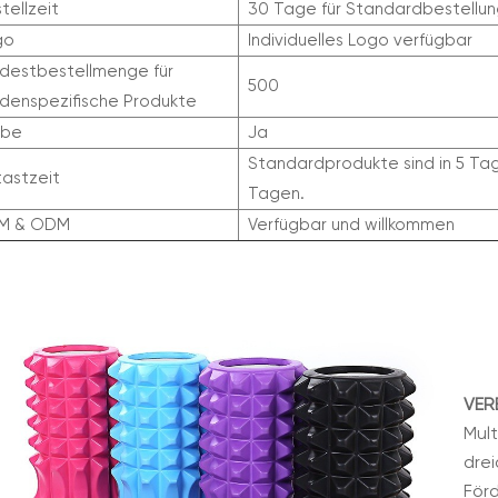
tellzeit
30 Tage für Standardbestellu
go
Individuelles Logo verfügbar
destbestellmenge für
500
denspezifische Produkte
obe
Ja
Standardprodukte sind in 5 Tage
astzeit
Tagen.
M & ODM
Verfügbar und willkommen
VER
Mult
drei
För