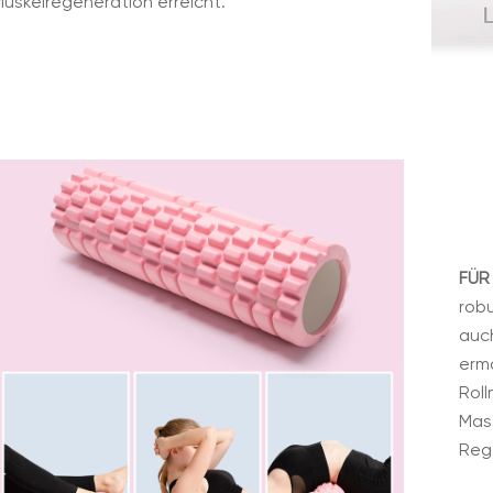
uskelregeneration erreicht.
FÜR
robu
auc
ermö
Rol
Mas
Reg