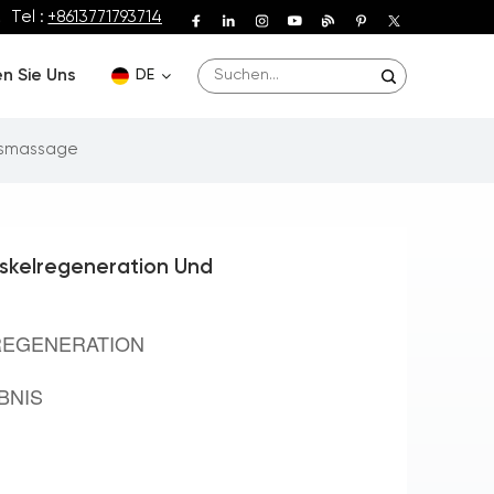
Tel :
+8613771793714
n Sie Uns
DE
ebsmassage
English
Deutsch
uskelregeneration Und
Español
Français
REGENERATION
Português
BNIS