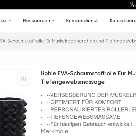
kte
Ressourcen
Kundendienst
Kontaktiere
EVA-Schaumstoffrolle für Muskelregeneration und Tiefengew
Hohle EVA-Schaumstoffrolle Für M
Tiefengewebsmassage
--
VERBESSERUNG DER MUSKEL
--OPTIMIERT FÜR KOMFORT
--PERSONALISIERTES ROLLERLE
--TIEFENGEWEBSMASSAGE
--Für häufigen Gebrauch entwickelt
Merkmale