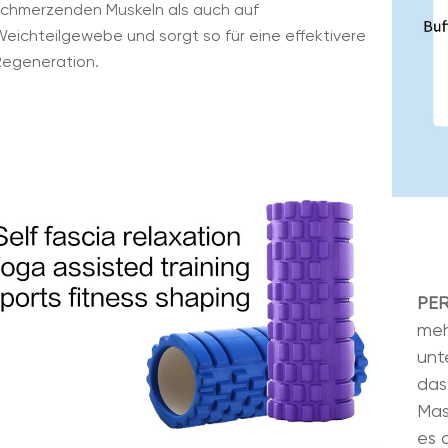
schmerzenden Muskeln als auch auf
eichteilgewebe und sorgt so für eine effektivere
Regeneration.
PER
meh
unt
das
Mas
es 