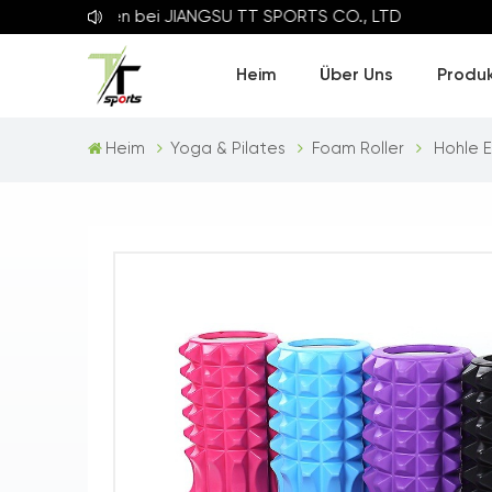
ommen bei
JIANGSU TT SPORTS CO., LTD
Heim
Über Uns
Produ
Heim
Yoga & Pilates
Foam Roller
Hohle 