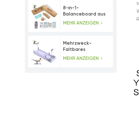
8-in-1-
W
Balanceboard aus
Kork mit
MEHR ANZEIGEN
Zehenwiderstandsbändern
Mehrzweck-
Faltbares
Bauchmuskeltrainer-
MEHR ANZEIGEN
Pilates-Board-Set