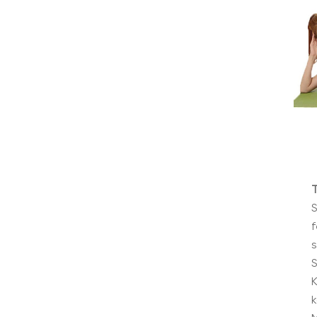
f
s
k