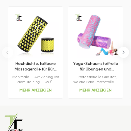
Hochdichte, faltbare
Yoga-Schaumstoffrolle
Massagerolle für Büro
für Übungen und
und Zuhause
Muskelregeneration
Merkmale---Aktivierung vor
--Professionelle Qualität,
dem Training---360°-
weiche Schaumstoffrolle--
Rollmassage---
Soft Density Series oder
MEHR ANZEIGEN
MEHR ANZEIGEN
Schnellmontage---
High Density Series--Rolle
Ausgewogene DichteKlein
mit maximaler Haltbarkeit--
zusammenfalten, überall
Für die Ewigkeit gebaut--
ausrollen –
Verschiedene Farben--
Muskelentspannung für
Geschlossenzelliges EVA--
unterwegs.
Breites
AnwendungsgebietMerkmaleFitnes
Die perfekte Ergänzung für