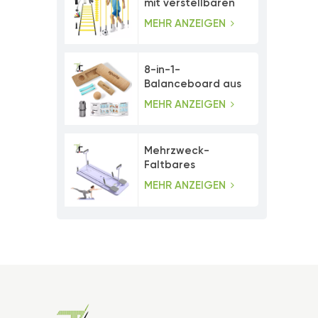
mit verstellbaren
Agility-Stangen
MEHR ANZEIGEN
8-in-1-
Balanceboard aus
Kork mit
MEHR ANZEIGEN
Zehenwiderstandsbändern
Mehrzweck-
Faltbares
Bauchmuskeltrainer-
MEHR ANZEIGEN
Pilates-Board-Set