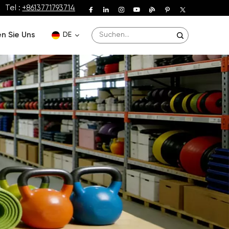
Tel :
+8613771793714
n Sie Uns
DE
English
Deutsch
Español
Français
Português