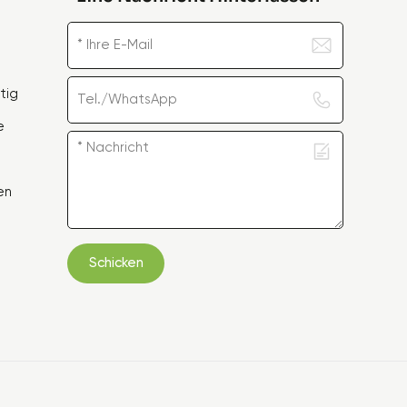
tig
e
en
Schicken