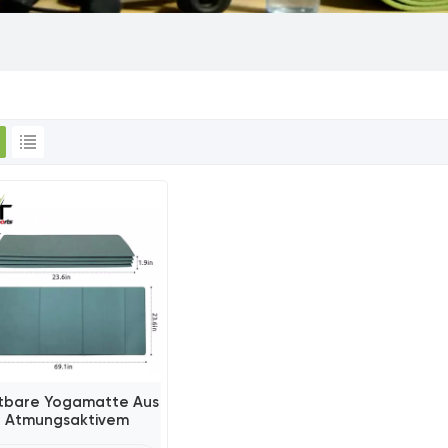
ltbare Yogamatte Aus
Atmungsaktivem
ldlederimitat, 8-Fach