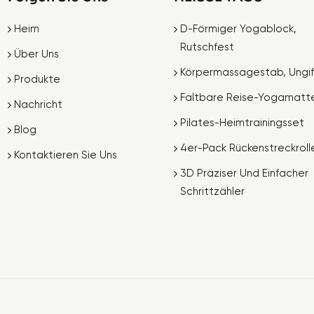
Heim
D-Förmiger Yogablock,
Rutschfest
Über Uns
Körpermassagestab, Ungif
Produkte
Faltbare Reise-Yogamatt
Nachricht
Pilates-Heimtrainingsset
Blog
4er-Pack Rückenstreckroll
Kontaktieren Sie Uns
3D Präziser Und Einfacher
Schrittzähler