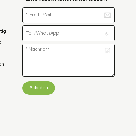
tig
e
en
Schicken