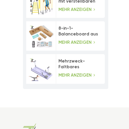
mit verstellbaren
Agility-Stangen
MEHR ANZEIGEN
8-in-1-
Balanceboard aus
Kork mit
MEHR ANZEIGEN
Zehenwiderstandsbändern
Mehrzweck-
Faltbares
Bauchmuskeltrainer-
MEHR ANZEIGEN
Pilates-Board-Set