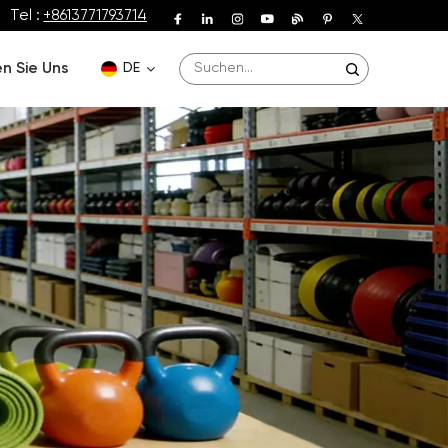
Tel :
+8613771793714
n Sie Uns
DE
English
Deutsch
Español
Français
Português