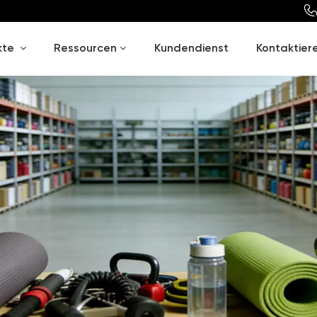
en bei
JIANGSU TT SPORTS CO., LTD
kte
Ressourcen
Kundendienst
Kontaktiere