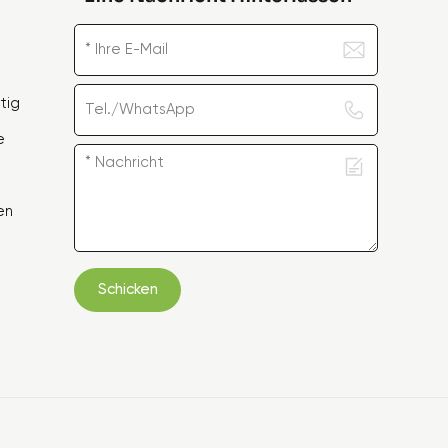
tig
e
en
Schicken