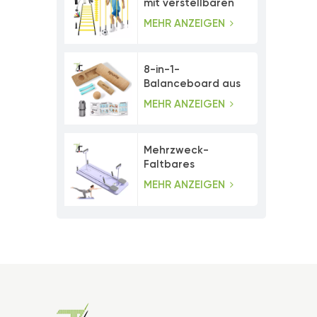
mit verstellbaren
Agility-Stangen
MEHR ANZEIGEN
8-in-1-
Balanceboard aus
Kork mit
MEHR ANZEIGEN
Zehenwiderstandsbändern
Mehrzweck-
Faltbares
Bauchmuskeltrainer-
MEHR ANZEIGEN
Pilates-Board-Set