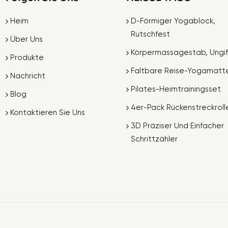
Heim
D-Förmiger Yogablock,
Rutschfest
Über Uns
Körpermassagestab, Ungif
Produkte
Faltbare Reise-Yogamatt
Nachricht
Pilates-Heimtrainingsset
Blog
4er-Pack Rückenstreckroll
Kontaktieren Sie Uns
3D Präziser Und Einfacher
Schrittzähler