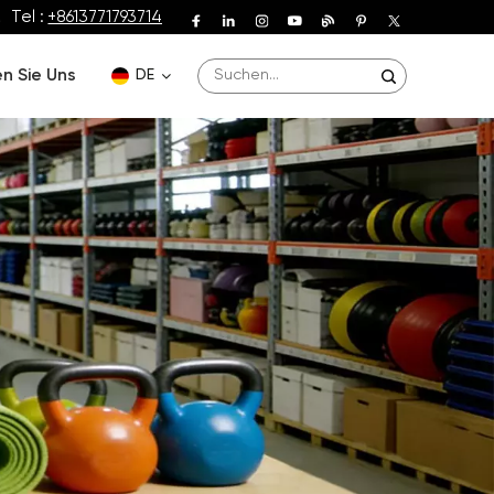
Tel :
+8613771793714
n Sie Uns
DE
English
Deutsch
Español
Français
Português