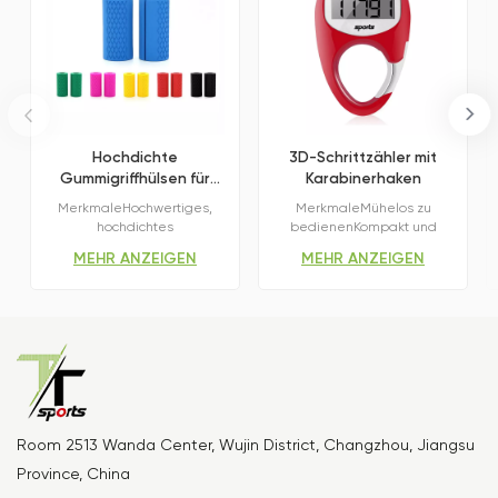
Hochdichte
3D-Schrittzähler mit
Gummigriffhülsen für
Karabinerhaken
Hantelstangen
MerkmaleHochwertiges,
MerkmaleMühelos zu
hochdichtes
bedienenKompakt und
GummimaterialDiese
robustTrage deinen
MEHR ANZEIGEN
MEHR ANZEIGEN
Hantelgriffe werden aus
StilLeicht lesbarLange
hochwertigem,
AkkulaufzeitGenaue
hochdichtem Gummi
VerfolgungDer schwarze
hergestellt und bieten
Schrittzähler verwendet
hervorragende Elastizität,
einen professionellen 3D-
Haltbarkeit und dauerhafte
Dreiachsensensor, um Ihre
Leistungsfähigkeit, ohne
Schritte präzise zu erfassen
auch nach wiederholtem
und ist somit der ideale
Gebrauch zu reißen oder
Begleiter zum Zählen Ihrer
sich zu verformen.Vergrößert
Schritte bei Ihren täglichen
Room 2513 Wanda Center, Wujin District, Changzhou, Jiangsu
sofort den
Spaziergängen.
Province, China
GriffdurchmesserEntwickelt,
um Standard-Langhanteln,