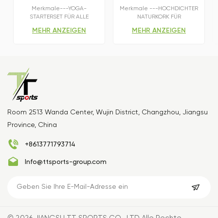
Naturkork
Merkmale---YOGA-
Merkmale ---HOCHDICHTER
STARTERSET FÜR ALLE
NATURKORK FÜR
LEVELS---Hochdichter EVA-
AUSSERGEWÖHNLICHE
MEHR ANZEIGEN
MEHR ANZEIGEN
Schaum für zuverlässige
STABILITÄT ---NATÜRLICHE
Unterstützung---
RUTSCHFESTE
VERBESSERUNG DER
KORKOBERFLÄCHE ---
FLEXIBILITÄT UND DES
UMWELTFREUNDLICHES UND
BEWEGUNGSUMFANGS---
NACHHALTIGES MATERIAL --
WEICHE KANTEN FÜR
-PREMIUM-YOGA-REQUISIT
KOMFORTABLE
IN STUDIOQUALITÄT ---
HANDHABUNG---LEICHTES
LANGLEBIGE UND
UND REISEFREUNDLICHES
FORMEBESTÄNDIGE
DESIGN
LEISTUNG
Room 2513 Wanda Center, Wujin District, Changzhou, Jiangsu
Province, China
+8613771793714
Info@ttsports-group.com