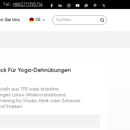
Tel :
+8613771793714
n Sie Uns
DE
English
Deutsch
Pack Für Yoga-Dehnübungen
Español
Français
ellt aus TPE oder latexfrei
langes Latex-Widerstandsband.
Português
aining für Studio, Klinik oder Zuhause.
und Stärken