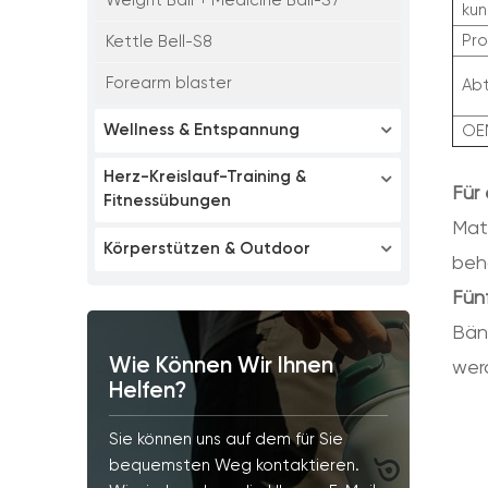
Weight Ball + Medicine Ball-S7
kun
Pr
Kettle Bell-S8
Forearm blaster
Abt
Wellness & Entspannung
OE
Herz-Kreislauf-Training &
Für
Fitnessübungen
Mat
Körperstützen & Outdoor
beh
Fün
Bän
Wie Können Wir Ihnen
werd
Helfen?
Sie können uns auf dem für Sie
bequemsten Weg kontaktieren.