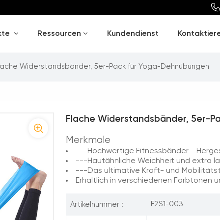
kte
Ressourcen
Kundendienst
Kontaktiere
lache Widerstandsbänder, 5er-Pack für Yoga-Dehnübungen
Flache Widerstandsbänder, 5er-
Merkmale
---Hochwertige Fitnessbänder - Hergest
---Hautähnliche Weichheit und extra 
---Das ultimative Kraft- und Mobilitätstr
Erhältlich in verschiedenen Farbtönen 
F2S1-003
Artikelnummer :