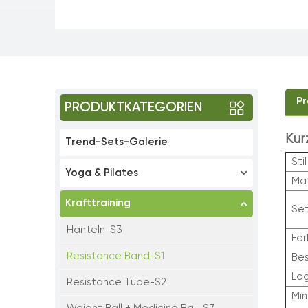
Pr
PRODUKTKATEGORIEN
Kur
Trend-Sets-Galerie
Stil
Yoga & Pilates
Mat
Krafttraining
Set
Hanteln-S3
Fa
Resistance Band-S1
Bes
Lo
Resistance Tube-S2
Min