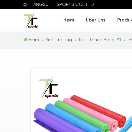
JIANGSU TT SPORTS CO., LTD
Heim
Über Uns
Produ
Heim
Krafttraining
Resistance Band-S1
F