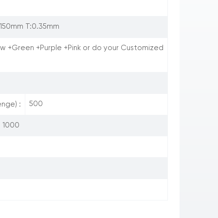
150mm T:0.35mm
low +Green +Purple +Pink or do your Customized
500
nge) :
1000