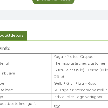
oduktdetails
zinfo:
Yoga-/Pilates-Gruppen
erial
Thermoplastisches Elastomer
Extra-Leicht (5 lb) + Leicht (10 l
 inklusive
(25 lb)
rbe
Gelb + Grün + Lila + Rosa
tellzeit
30 Tage für Standardbestellu
go
Individuelles Logo verfügbar
destbestellmenge für
500