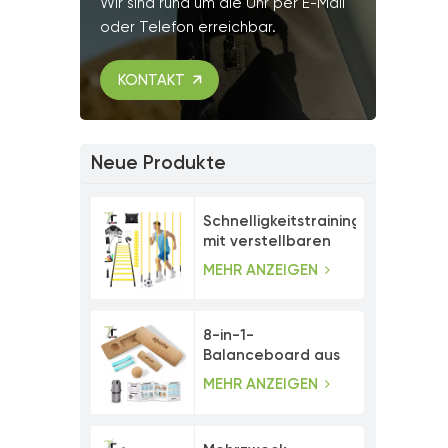
Wir sind rund um die Uhr per E-Mail
oder Telefon erreichbar.
KONTAKT
Neue Produkte
Schnelligkeitstrainingsset
mit verstellbaren
Agility-Stangen
MEHR ANZEIGEN
8-in-1-
Balanceboard aus
Kork mit
MEHR ANZEIGEN
Zehenwiderstandsbändern